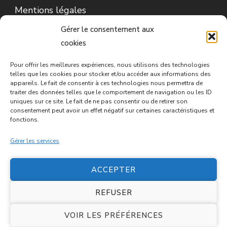
Mentions légales
Gérer le consentement aux
Conditions d’utilisation
cookies
Conditions générales de vente
Pour offrir les meilleures expériences, nous utilisons des technologies
telles que les cookies pour stocker et/ou accéder aux informations des
Politique de cookies (UE)
appareils. Le fait de consentir à ces technologies nous permettra de
traiter des données telles que le comportement de navigation ou les ID
uniques sur ce site. Le fait de ne pas consentir ou de retirer son
consentement peut avoir un effet négatif sur certaines caractéristiques et
fonctions.
Gérer les services
ACCEPTER
©2026 - Tous droits réservés - Médecine Chinoise
REFUSER
Nantes
Blossom Spa | Développé par
Blossom
VOIR LES PRÉFÉRENCES
Themes
.Propulsé par
WordPress
.
Politique de