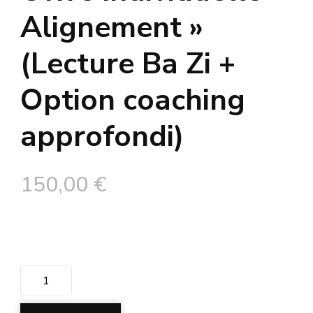
Alignement »
(Lecture Ba Zi +
Option coaching
approfondi)
150,00
€
quantité
de