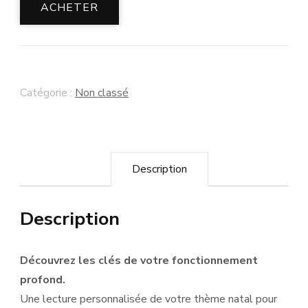
Offre
ACHETER
Individuelle
«
Alignement
Catégorie :
Non classé
»
(Lecture
Ba
Zi
Description
+
Option
Description
coaching
approfondi)
Découvrez les clés de votre fonctionnement
profond.
Une lecture personnalisée de votre thème natal pour