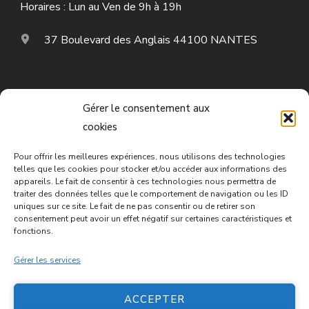
Horaires : Lun au Ven de 9h à 19h
37 Boulevard des Anglais 44100 NANTES
Mon compte
Gérer le consentement aux
cookies
Paiement – Offre Ba Zi
Pour offrir les meilleures expériences, nous utilisons des technologies
Mentions légales
telles que les cookies pour stocker et/ou accéder aux informations des
appareils. Le fait de consentir à ces technologies nous permettra de
traiter des données telles que le comportement de navigation ou les ID
Conditions d’utilisation
uniques sur ce site. Le fait de ne pas consentir ou de retirer son
consentement peut avoir un effet négatif sur certaines caractéristiques et
Conditions générales de vente
fonctions.
Gérer les services
Politique de cookies (UE)
ACCEPTER