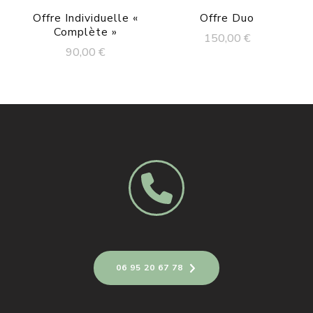
Offre Individuelle «
Offre Duo
Complète »
150,00
€
90,00
€
06 95 20 67 78