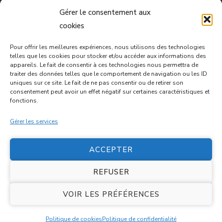
Mon compte
Gérer le consentement aux
cookies
Paiement – Offre Ba Zi
Pour offrir les meilleures expériences, nous utilisons des technologies
Mentions légales
telles que les cookies pour stocker et/ou accéder aux informations des
appareils. Le fait de consentir à ces technologies nous permettra de
traiter des données telles que le comportement de navigation ou les ID
Conditions d’utilisation
uniques sur ce site. Le fait de ne pas consentir ou de retirer son
consentement peut avoir un effet négatif sur certaines caractéristiques et
Conditions générales de vente
fonctions.
Gérer les services
Politique de cookies (UE)
ACCEPTER
REFUSER
VOIR LES PRÉFÉRENCES
©2026 - Tous droits réservés - Médecine Chinoise
Politique de cookies
Politique de confidentialité